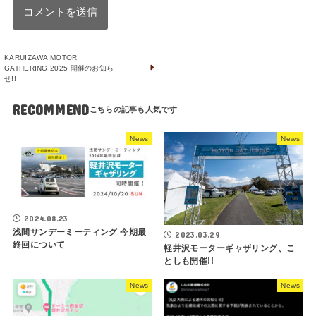
KARUIZAWA MOTOR
GATHERING 2025 開催のお知ら
せ!!
RECOMMEND
News
News
2024.08.23
浅間サンデーミーティング 今期最
2023.03.29
終回について
軽井沢モーターギャザリング、こ
としも開催!!
News
News