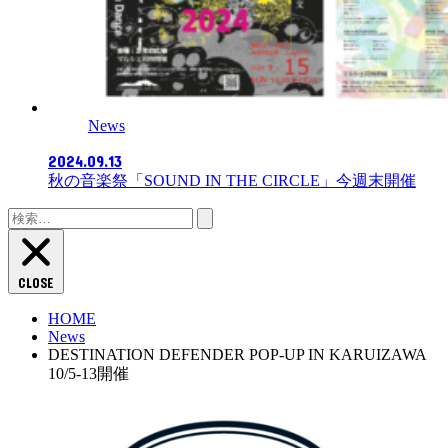
News
2024.09.13
秋の音楽祭「SOUND IN THE CIRCLE」今週末開催
検
索:
CLOSE
HOME
News
DESTINATION DEFENDER POP-UP IN KARUIZAWA
10/5-13開催