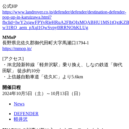
公式HP
https://www.landrover.co.jp/defender/defender/destination-defender-
pop-up-in-karuizawa.html?
fbclid=IwY2xjawFPYvRleHRuA2FlbQIxMQABHU1MS1tQxt
w31RQ_aem_pXql1QwSvpy0lRRNOhKLUg
MMoP
長野県北佐久郡御代田町大字馬瀬口1794-1
https://mmop.jp/
[アクセス]
・JR北陸新幹線「軽井沢駅」乗り換え、しなの鉄道「御代
田駅」 徒歩約10分
・上信越自動車道「佐久IC」より5.6km
開催日程
2024年10月5日（土）～10月13日（日）
News
DEFENDER
軽井沢