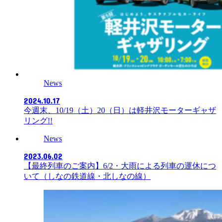
News
2024.10.17
今週末、10/19（土）20（日）は軽井沢モーターギャザ
リング!!
News
2023.06.02
【最終列車のご案内】6/2・大雨による列車の運休につ
いて（しなの鉄道線・北しなの線）