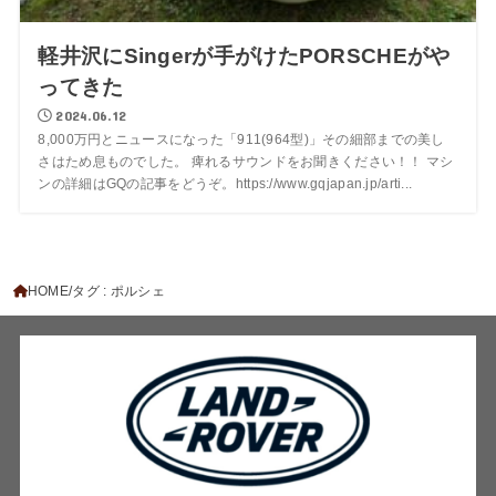
軽井沢にSingerが手がけたPORSCHEがや
ってきた
2024.06.12
8,000万円とニュースになった「911(964型)」その細部までの美し
さはため息ものでした。 痺れるサウンドをお聞きください！！ マシ
ンの詳細はGQの記事をどうぞ。https://www.gqjapan.jp/arti...
HOME
タグ : ポルシェ