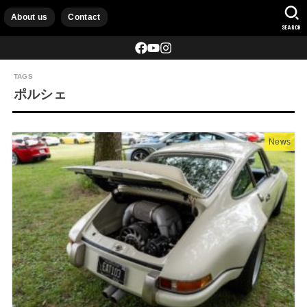
About us
Contact
SEARCH
ポルシェ
News