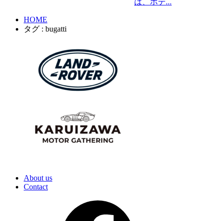
は、ホテ...
HOME
タグ : bugatti
About us
Contact